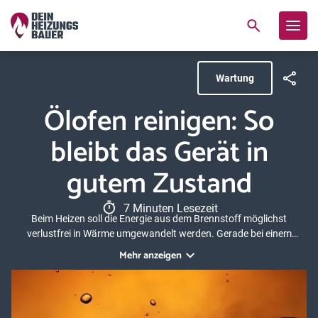
Wartung
Ölofen reinigen: So
bleibt das Gerät in
gutem Zustand
7 Minuten Lesezeit
Beim Heizen soll die Energie aus dem Brennstoff möglichst
verlustfrei in Wärme umgewandelt werden. Gerade bei einem
Ölofen lässt sich das gar nicht so leicht erreichen, denn hier kommt
Mehr anzeigen
es besonders auf die korrekte Bedienung und einen guten
Wartungszustand an. Eine gute Pflege schützt zudem Ofen,
Schornstein und Bewohner, Unfälle werden vermieden. In diesem
Beitrag erfahren Sie, wie Sie mit einem Ölofen sicher heizen.