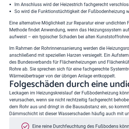
Im Anschluss wird der Heizestrich fachgerecht verschlos
So wird die Funktionstüchtigkeit der Fußbodenheizung wi
Eine alternative Möglichkeit zur Reparatur einer undichte
Methode findet Anwendung, wenn das Heizungssystem aufgr
aufweist – ein typischer Schaden bei alten Kunststoffrohre
Im Rahmen der Rohrinnensanierung werden die Heizungsroh
anschließend mit speziellen Harzen versiegelt. Ein Aufste
des Bundesverbands für Flächenheizungen und Flächenkühl
Rohre ab. Sie sprechen sich für eine fachgerechte Systemt
Wärmeübertrager von der übrigen Anlage entkoppelt.
Folgeschäden durch eine und
Leckagen im Heizungskreislauf der Fußbodenheizung könn
verursachen, wenn sie nicht rechtzeitig fachgerecht behob
dem Rohr aus und dringt in die Bausubstanz ein, so kommt
Dämmschicht ist dieser Wasserschaden häufig auch mit 
Eine reine Durchfeuchtung des Fußbodens könne