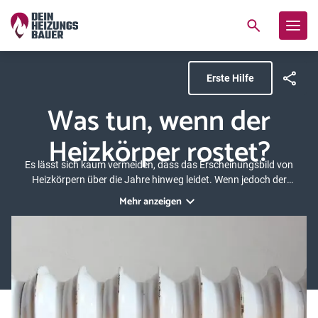
Erste Hilfe
Was tun, wenn der
Heizkörper rostet?
Es lässt sich kaum vermeiden, dass das Erscheinungsbild von
Heizkörpern über die Jahre hinweg leidet. Wenn jedoch der
Heizkörper rostet, sollten Sie sorgfältig prüfen, ob ein Neuanstrich
Mehr anzeigen
oder ein Heizkörpertausch sinnvoll sind. Hier erfahren Sie, wie es zu
den Schäden kommt und welche Möglichkeiten Sie im Umgang mit
einem rostenden Heizkörper haben. Zudem bieten wir eine Schritt-
für-Schritt Anleitung für das Lackieren der Problemstellen.