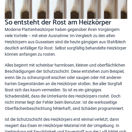
So entsteht der Rost am Heizkörper
Moderne Plattenheizkörper haben gegenüber ihren Vorgängern
viele Vorteile – mit einer Ausnahme: Im Vergleich zu den alten
Heizkörpern aus Gusseisen sind die heute gängigen aus Stahlblech
deutlich anfälliger für Rost. Selbst sorgfältig behandelte Heizkörper
können anfangen zu rosten.
Alles beginnt mit scheinbar harmlosen, kleinen und oberflächlichen
Beschädigungen der Schutzschicht. Diese entstehen zum Beispiel,
wenn Sie zu schwungvoll wischen oder saugen oder mit anderen
harten Gegenständen an die Heizkörper stoßen. Bei aller Sorgfalt
lässt sich das kaum vermeiden. So ist es ein gängiges
Schadensbild, dass die Unterkante des Heizkörpers rostet. Doch
nicht immer liegt der Fehler beim Benutzer. Ist die werksseitige
Oberflächenbeschichtung fehlerhaft, sind Schäden programmiert.
Ist die Schutzschicht des Heizkörpers erst einmal verletzt, dann
reagiert das Eisen im Heizkörper-Material mit der Umgebung. In
Verbindung mit Feuchtigkeit und Sauerstoff aus der Luft bildet sich