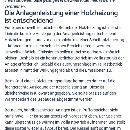
1 entstandenen Gase gelangen in die zweite Kammer, in der sie
verbrennen.
Die Anlagenleistung einer Holzheizung
ist entscheidend
Für einen umweltfreundlichen Betrieb der Holzheizung ist in erster
Linie die korrekte Auslegung der Anlagenleistung entscheidend.
Holzheizungen – und vor allem solche mit einer Scheitholzfeuerung
– können nur in einem sehr kleinen Bereich geregelt werden.
Umweltschädliche Emissionen sollen dabei so gering wie möglich
bleiben. Deshalb ist ein kontinuierlicher Betrieb im Volllastpunkt der
Anlage erforderlich. Sobald die Feuerungsanlage im Teillastbetrieb
arbeitet, nimmt der Wirkungsgrad ab und die Emissionen zu.
Beim Kauf einer Holzfeuerungsanlage kommt es daher auf die
fachgerechte Auslegung der Kesselleistung an. Diese ist
üblicherweise in Kilowatt angegeben. Sie sollte präzise auf den
Wärmebedarf des Gebäudes abgestimmt werden.
Bei neuen, handbeschickten Anlagen ist ein Pufferspeicher nicht
nur sinnvoll – er ist sogar gesetzlich vorgeschrieben. Der Speicher
kann überschüssige Wärme im Volllastbetrieb aufnehmen und stellt
diese später wieder auf Abruf bereit. Der Kessel läuft so immer im