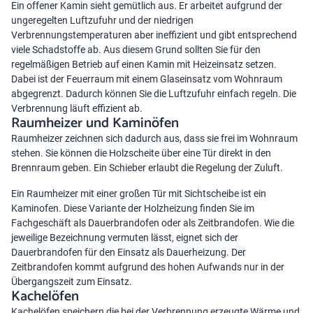
Ein offener Kamin sieht gemütlich aus. Er arbeitet aufgrund der
ungeregelten Luftzufuhr und der niedrigen
Verbrennungstemperaturen aber ineffizient und gibt entsprechend
viele Schadstoffe ab. Aus diesem Grund sollten Sie für den
regelmäßigen Betrieb auf einen Kamin mit Heizeinsatz setzen.
Dabei ist der Feuerraum mit einem Glaseinsatz vom Wohnraum
abgegrenzt. Dadurch können Sie die Luftzufuhr einfach regeln. Die
Verbrennung läuft effizient ab.
Raumheizer und Kaminöfen
Raumheizer zeichnen sich dadurch aus, dass sie frei im Wohnraum
stehen. Sie können die Holzscheite über eine Tür direkt in den
Brennraum geben. Ein Schieber erlaubt die Regelung der Zuluft.
Ein Raumheizer mit einer großen Tür mit Sichtscheibe ist ein
Kaminofen. Diese Variante der Holzheizung finden Sie im
Fachgeschäft als Dauerbrandofen oder als Zeitbrandofen. Wie die
jeweilige Bezeichnung vermuten lässt, eignet sich der
Dauerbrandofen für den Einsatz als Dauerheizung. Der
Zeitbrandofen kommt aufgrund des hohen Aufwands nur in der
Übergangszeit zum Einsatz.
Kachelöfen
Kachelöfen speichern die bei der Verbrennung erzeugte Wärme und