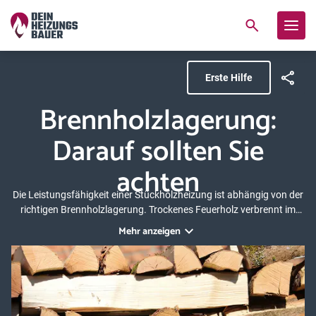
Erste Hilfe
Brennholzlagerung:
Darauf sollten Sie
achten
Die Leistungsfähigkeit einer Stückholzheizung ist abhängig von der
richtigen Brennholzlagerung. Trockenes Feuerholz verbrennt im
Ofen oder Kamin mit einer hohen Effizienz. Feuchtes Holz führt
Mehr anzeigen
hingegen zu sinkender Effizienz, einem höheren Verbrauch und
steigenden Kosten. In unserem Ratgeber geben wir Ihnen
praktische Tipps und Methoden zur Lagerung von Brennholz mit
auf den Weg.