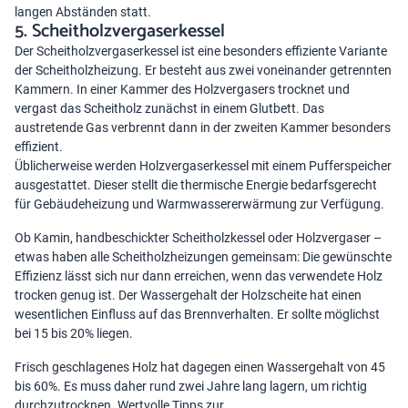
langen Abständen statt.
5. Scheitholzvergaserkessel
Der Scheitholzvergaserkessel ist eine besonders effiziente Variante
der Scheitholzheizung. Er besteht aus zwei voneinander getrennten
Kammern. In einer Kammer des Holzvergasers trocknet und
vergast das Scheitholz zunächst in einem Glutbett. Das
austretende Gas verbrennt dann in der zweiten Kammer besonders
effizient.
Üblicherweise werden Holzvergaserkessel mit einem
Pufferspeicher
ausgestattet. Dieser stellt die thermische Energie bedarfsgerecht
für Gebäudeheizung und Warmwassererwärmung zur Verfügung.
Ob Kamin, handbeschickter Scheitholzkessel oder Holzvergaser –
etwas haben alle Scheitholzheizungen gemeinsam: Die gewünschte
Effizienz lässt sich nur dann erreichen, wenn das verwendete Holz
trocken genug ist. Der Wassergehalt der Holzscheite hat einen
wesentlichen Einfluss auf das Brennverhalten. Er sollte möglichst
bei 15 bis 20% liegen.
Frisch geschlagenes Holz hat dagegen einen Wassergehalt von 45
bis 60%. Es muss daher rund zwei Jahre lang lagern, um richtig
durchzutrocknen. Wertvolle Tipps zur