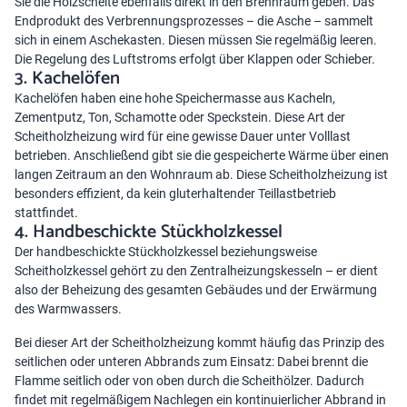
Sie die Holzscheite ebenfalls direkt in den Brennraum geben. Das
Endprodukt des Verbrennungsprozesses – die Asche – sammelt
sich in einem Aschekasten. Diesen müssen Sie regelmäßig leeren.
Die Regelung des Luftstroms erfolgt über Klappen oder Schieber.
3. Kachelöfen
Kachelöfen haben eine hohe Speichermasse aus Kacheln,
Zementputz, Ton, Schamotte oder Speckstein. Diese Art der
Scheitholzheizung wird für eine gewisse Dauer unter Volllast
betrieben. Anschließend gibt sie die gespeicherte Wärme über einen
langen Zeitraum an den Wohnraum ab. Diese Scheitholzheizung ist
besonders effizient, da kein gluterhaltender Teillastbetrieb
stattfindet.
4. Handbeschickte Stückholzkessel
Der handbeschickte Stückholzkessel beziehungsweise
Scheitholzkessel gehört zu den Zentralheizungskesseln – er dient
also der Beheizung des gesamten Gebäudes und der Erwärmung
des Warmwassers.
Bei dieser Art der Scheitholzheizung kommt häufig das Prinzip des
seitlichen oder unteren Abbrands zum Einsatz: Dabei brennt die
Flamme seitlich oder von oben durch die Scheithölzer. Dadurch
findet mit regelmäßigem Nachlegen ein kontinuierlicher Abbrand in