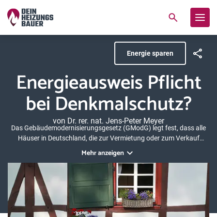
Energie sparen
Energieausweis Pflicht
bei Denkmalschutz?
von Dr. rer. nat. Jens-Peter Meyer
Das Gebäudemodernisierungsgesetz (GModG) legt fest, dass alle
Häuser in Deutschland, die zur Vermietung oder zum Verkauf
stehen, einen Energieausweis haben müssen. Bei
Mehr anzeigen
denkmalgeschützten Häusern sieht es mit dieser Pflicht jedoch
etwas anders aus. Lesen Sie hier, wie es um das Thema
Energieausweis bei Denkmalschutz steht – und was Sie für die
Energieeffizienz tun können.