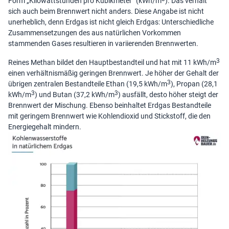
Form „Kilowattstunden pro Kubikmeter“ (kWh/m
). Das verhält
sich auch beim Brennwert nicht anders. Diese Angabe ist nicht
unerheblich, denn Erdgas ist nicht gleich Erdgas: Unterschiedliche
Zusammensetzungen des aus natürlichen Vorkommen
stammenden Gases resultieren in variierenden Brennwerten.
3
Reines Methan bildet den Hauptbestandteil und hat mit 11 kWh/m
einen verhältnismäßig geringen Brennwert. Je höher der Gehalt der
3
übrigen zentralen Bestandteile Ethan (19,5 kWh/m
), Propan (28,1
3
3
kWh/m
) und Butan (37,2 kWh/m
) ausfällt, desto höher steigt der
Brennwert der Mischung. Ebenso beinhaltet Erdgas Bestandteile
mit geringem Brennwert wie Kohlendioxid und Stickstoff, die den
Energiegehalt mindern.