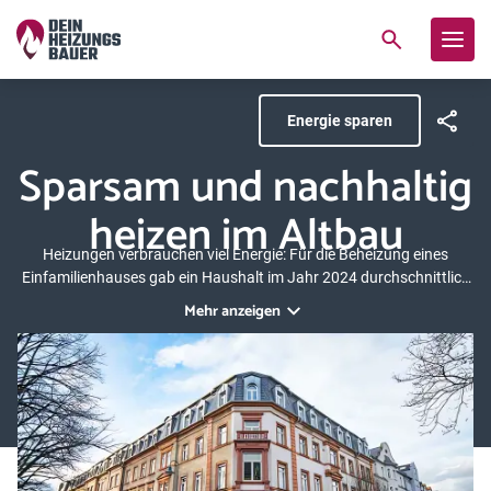
Energie sparen
Sparsam und nachhaltig
heizen im Altbau
Heizungen verbrauchen viel Energie: Für die Beheizung eines
Einfamilienhauses gab ein Haushalt im Jahr 2024 durchschnittlich
1
1.643 Euro aus
. Und je älter das Gebäude und die Geräte, desto
Mehr anzeigen
höher natürlich die Kosten. Ob einfache Heiztipps, Dämmung
erneuern oder Heizung austauschen: Wir zeigen, wie Sie im Altbau
Ihre Heizkosten deutlich senken.