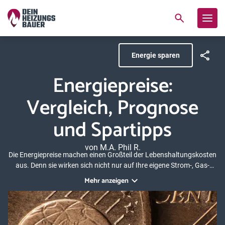
Energie sparen
Energiepreise:
Vergleich, Prognose
und Spartipps
von M.A. Phil R.
Die Energiepreise machen einen Großteil der Lebenshaltungskosten
aus. Denn sie wirken sich nicht nur auf Ihre eigene Strom-, Gas-
oder Ölrechnung aus, sondern beeinflussen indirekt auch die
Mehr anzeigen
Kosten für Lebensmittel oder Konsumgüter. Auch die Strompreise
sowie die Kosten für Öl und Gas steigen. Aus diesem Grund ist es
für Verbraucher wichtig, die eigenen Energiekosten zu kennen und
Einsparpotentiale aufzudecken.