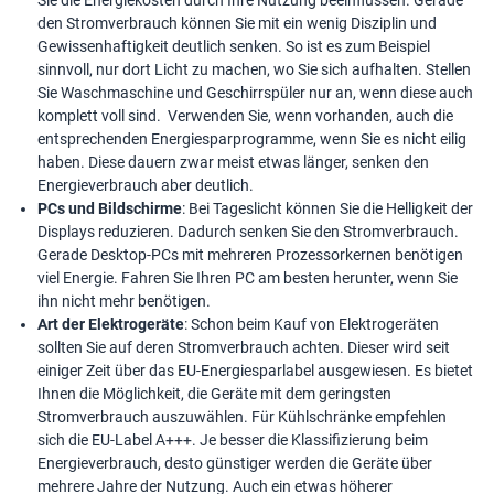
Sie die Energiekosten durch Ihre Nutzung beeinflussen. Gerade
den Stromverbrauch können Sie mit ein wenig Disziplin und
Gewissenhaftigkeit deutlich senken. So ist es zum Beispiel
sinnvoll, nur dort Licht zu machen, wo Sie sich aufhalten. Stellen
Sie Waschmaschine und Geschirrspüler nur an, wenn diese auch
komplett voll sind. Verwenden Sie, wenn vorhanden, auch die
entsprechenden Energiesparprogramme, wenn Sie es nicht eilig
haben. Diese dauern zwar meist etwas länger, senken den
Energieverbrauch aber deutlich.
PCs und Bildschirme
: Bei Tageslicht können Sie die Helligkeit der
Displays reduzieren. Dadurch senken Sie den Stromverbrauch.
Gerade Desktop-PCs mit mehreren Prozessorkernen benötigen
viel Energie. Fahren Sie Ihren PC am besten herunter, wenn Sie
ihn nicht mehr benötigen.
Art der Elektrogeräte
: Schon beim Kauf von Elektrogeräten
sollten Sie auf deren Stromverbrauch achten. Dieser wird seit
einiger Zeit über das EU-Energiesparlabel ausgewiesen. Es bietet
Ihnen die Möglichkeit, die Geräte mit dem geringsten
Stromverbrauch auszuwählen. Für Kühlschränke empfehlen
sich die EU-Label A+++. Je besser die Klassifizierung beim
Energieverbrauch, desto günstiger werden die Geräte über
mehrere Jahre der Nutzung. Auch ein etwas höherer