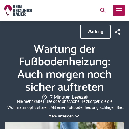
Wartung
Wartung der
Fußbodenheizung:
Auch morgen noch
sicher auftreten
7 Minuten Lesezeit
Nie mehr kalte Füße oder unschöne Heizkörper, die die
Wohnraumoptik stören: Mit einer Fußbodenheizung schlagen Sie
gleich mehrere Fliegen mit einer Klappe. Ein großer Vorteil:
Mehr anzeigen
Fußbodenheizungen sind relativ einfach zu warten. Dennoch
bleiben auch sie bei längerer Verwendung nicht immer von