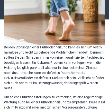
Fehlfunktionen verschont. Damit es gar nicht erst so weit kommt,
ist es empfehlenswert, die Fußbodenheizung in regelmäßigen
Abständen einer gründlichen Wartung zu unterziehen.
Bei den Störungen einer Fußbodenheizung kann es sich um relativ
harmlose und leicht zu behebende Problemchen handeln. Dennoch
sollten Sie den Schaden immer von einem qualifizierten Fachbetrieb
beseitigen lassen. Ein lösbares Problem kann vorliegen, wenn die
Heizung lediglich punktuell, also nur in einem einzelnen Zimmer
nachlässt. Ursache kann ein defektes Raumthermostat,
Heizkreisventil oder ein defekter Stellantrieb sein. Vielleicht befindet
sich auch Schmutz im Heizungswasser, der ausgespült werden
muss.
Um solche Funktionsstörungen zu vermeiden, ist eine regelmäßige
Wartung auch bei einer Fußbodenheizung zu empfehlen. Diese lässt
sich im Prinzip mit einer medizinischen Vorsorgeuntersuchung